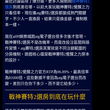
最近討論區除了爆分圖，更多人開始問
戰神賽特2
選房
到底差在哪。以前大家玩戰神賽特2覺醒之力
只看倍率，現在連atg賽特2選房都變成熱門關鍵
字。不少人一直換房，結果只是換金額，機制根
本一樣。
我在at99娛樂城跑atg電子選台很多次後才發現，
戰神賽特2選房不是改機率，而是改投注區間與操
作習慣。atg賽特2選房其實就是不同注額範圍的
分房機制，遊戲核心還是戰神賽特2覺醒之力原本
的設計。
戰神賽特2覺醒之力官方RTP為96.89%，最高倍率
為81000倍，這些數據不會因為atg電子選台而改
變。差別只在你下多少，而不是它給多少。
戰神賽特2選房到底在玩什麼