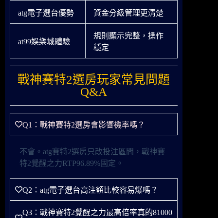
atg
電子選台優勢
資金分級管理更清楚
規則顯示完整，操作
at99
娛樂城體驗
穩定
戰神賽特2選房玩家常見問題
Q&A
Q1：戰神賽特2選房會影響機率嗎？
不會。atg賽特2選房只改投注區間，戰神賽
特2覺醒之力RTP96.89%固定。
Q2：atg電子選台高注額比較容易爆嗎？
Q3：戰神賽特2覺醒之力最高倍率真的81000