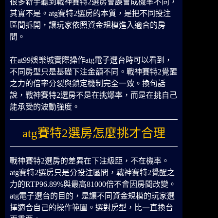
很多新手聽到戰神賽特2選房會誤會成機率不同，
其實不是。atg賽特2選房的本質，是把不同投注
區間拆開，讓玩家依照資金規模進入適合的房
間。
在at99娛樂城實際操作atg電子選台時可以看到，
不同房型只是基礎下注金額不同。戰神賽特2覺醒
之力的倍率分裂與鎖定機制完全一致。換句話
說，戰神賽特2選房不是在挑爆率，而是在挑自己
能承受的波動強度。
atg賽特2選房怎麼挑才合理
戰神賽特2選房的差異在下注級距，不在機率。
atg賽特2選房只是分投注區間，戰神賽特2覺醒之
力的RTP96.89%與最高81000倍不會因房間改變。
atg電子選台的目的，是讓不同資金規模的玩家選
擇適合自己的操作範圍。選對房型，比一直換台