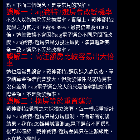
點。下面三個觀念，是最常見的誤解。
誤解一：atg賽特2選房會改變機率
不少人以為換房等於換爆率。實際上，戰神賽特2
覺醒之力官方RTP為96.89%，最高倍率為81000
倍，這些數據不會因為atg電子選台不同房間而改
變。atg賽特2選房只是分投注區間，演算邏輯完
全一致。選房不等於改機率。
誤解二：高注額房比較容易出大倍
率
這也是常見誤會。戰神賽特2選房進入高房後，單
次結算金額確實會放大，但觸發條件與成功機率
沒有差別。atg電子選台放大的只是倍率對應的實
際金額，不是觸發頻率。
誤解三：換房等於重置運氣
戰神賽特2覺醒之力採獨立演算，每一轉都重新計
算。atg賽特2選房只是分房機制，不會影響前後
結果。我在at99娛樂城實測atg電子選台不同房型
後可以確認，戰神賽特2選房差異只在注額級距，
不在核心機制。