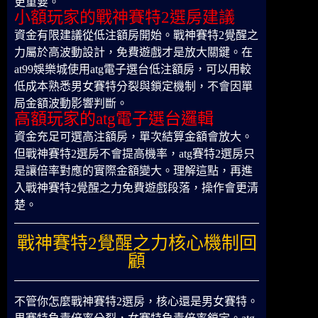
更重要。
小額玩家的戰神賽特2選房建議
資金有限建議從低注額房開始。戰神賽特2覺醒之
力屬於高波動設計，免費遊戲才是放大關鍵。在
at99娛樂城使用atg電子選台低注額房，可以用較
低成本熟悉男女賽特分裂與鎖定機制，不會因單
局金額波動影響判斷。
高額玩家的atg電子選台邏輯
資金充足可選高注額房，單次結算金額會放大。
但戰神賽特2選房不會提高機率，atg賽特2選房只
是讓倍率對應的實際金額變大。理解這點，再進
入戰神賽特2覺醒之力免費遊戲段落，操作會更清
楚。
戰神賽特2覺醒之力核心機制回
顧
不管你怎麼戰神賽特2選房，核心還是男女賽特。