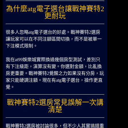
為什麼atg電子選台讓戰神賽特2
更耐玩
很多人忽略atg電子選台的好處。戰神賽特2選房
讓玩家可以在不同注額區間切換，而不是被單一
下注模式限制。
我在at99娛樂城實際換過幾個房型測試，差別只
有下注級距，演算沒有變。你選對金額，比亂換
房更重要。戰神賽特2覺醒之力如果沒有分房，玩
家只能硬調注額。現在有atg電子選台，操作更直
覺。
戰神賽特2選房常見誤解一次講
清楚
戰神賽特2選房被討論很多，但不少人其實搞錯重