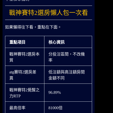
戰神賽特2選房懶人包一次看
如果懶得往下看，重點在下面。
重點項目
核心資訊
戰神賽特
2
選房本
分投注區間，不改機
質
率
atg
賽特
2
選房差
低注額與高注額房間
異
金額不同
戰神賽特
2
覺醒之
96.89%
力
RTP
最高倍率
81000
倍