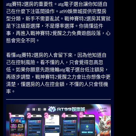
atg賽特2選房的重要性。atg電子選台讓你知道自
己在什麼下注區間操作。at99娛樂城提供完整房
型分類，新手不需要亂試。戰神賽特2選房其實就
是下注級距選擇，不是爆率選擇。你搞懂這件
事，再進入戰神賽特2覺醒之力免費遊戲段落，心
態會完全不同。
看懂atg賽特2選房的人會留下來，因為他知道自
己在控制風險。看不懂的人，只會覺得忽高忽
低。如果你願意先跑幾輪atg電子選台低注額房，
再逐步調整，戰神賽特2覺醒之力會比你想像中更
清楚，懂選房的人在控金額，不懂的人只會怪機
率。