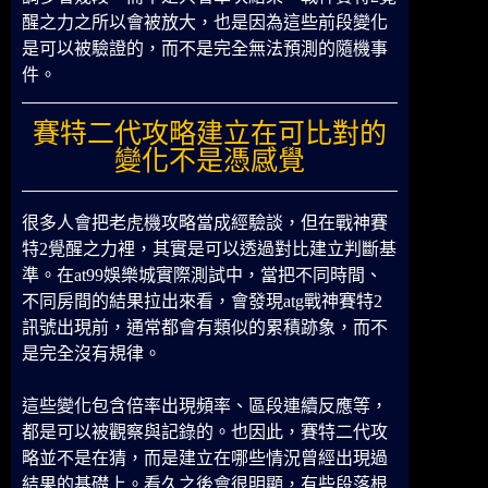
醒之力之所以會被放大，也是因為這些前段變化
是可以被驗證的，而不是完全無法預測的隨機事
件。
賽特二代攻略建立在可比對的
變化不是憑感覺
很多人會把老虎機攻略當成經驗談，但在戰神賽
特2覺醒之力裡，其實是可以透過對比建立判斷基
準。在at99娛樂城實際測試中，當把不同時間、
不同房間的結果拉出來看，會發現atg戰神賽特2
訊號出現前，通常都會有類似的累積跡象，而不
是完全沒有規律。
這些變化包含倍率出現頻率、區段連續反應等，
都是可以被觀察與記錄的。也因此，賽特二代攻
略並不是在猜，而是建立在哪些情況曾經出現過
結果的基礎上。看久之後會很明顯，有些段落根