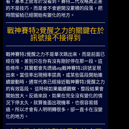
看，基本上就等於沒看到。賽特二代攻略真正差
的不是技巧，而是會不會避開沒累積的段落，把
時間留給已經開始有變化的地方。
戰神賽特2覺醒之力的關鍵在於
訊號接不接得到
戰神賽特2覺醒之力不是單次跳出來，而是前面已
經在堆，差別只在你有沒有剛好停在那一段。這
些條件，其實都會先透過atg戰神賽特2訊號呈現
出來。當倍率出現頻率提高，或某些區段開始連
續變動時，通常代表已經接近戰神賽特2覺醒之力
的有效區段。 這時候如果繼續觀察，整段結果會
開始放大。反過來說，如果在完全沒有變化的情
況下停太久，就算後面出現機率，也很容易錯
過。所以才會有人明明轉很多，卻一直卡在沒變
化的地方。