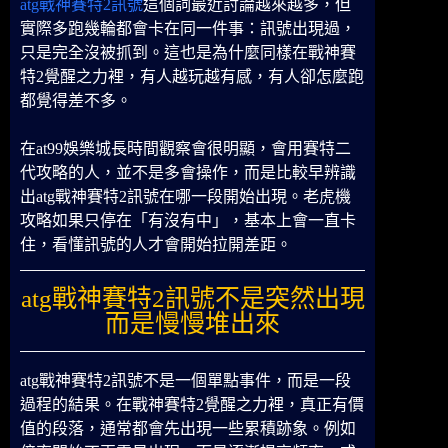
atg戰神賽特2訊號
這個詞最近討論越來越多，但
實際多跑幾輪都會卡在同一件事：訊號出現過，
只是完全沒被抓到。這也是為什麼同樣在戰神賽
特2覺醒之力裡，有人越玩越有感，有人卻怎麼跑
都覺得差不多。
在at99娛樂城長時間觀察會很明顯，會用賽特二
代攻略的人，並不是多會操作，而是比較早辨識
出atg戰神賽特2訊號在哪一段開始出現。老虎機
攻略如果只停在「有沒有中」，基本上會一直卡
住，看懂訊號的人才會開始拉開差距。
atg戰神賽特2訊號不是突然出現
而是慢慢堆出來
atg戰神賽特2訊號不是一個單點事件，而是一段
過程的結果。在戰神賽特2覺醒之力裡，真正有價
值的段落，通常都會先出現一些累積跡象。例如