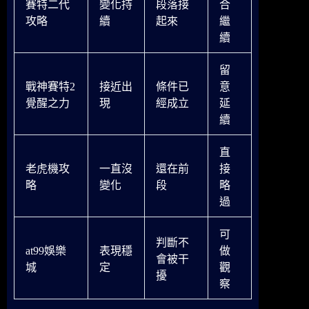
賽特二代
變化持
段落接
合
攻略
續
起來
繼
續
留
戰神賽特
2
接近出
條件已
意
覺醒之力
現
經成立
延
續
直
老虎機攻
一直沒
還在前
接
略
變化
段
略
過
可
判斷不
at99
娛樂
表現穩
做
會被干
城
定
觀
擾
察