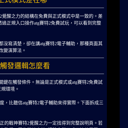
特2覺醒之力的結構在免費與正式模式中是一致的。差
透過正規入口操作atg賽特2免費試玩，可以看到完整
沒寫清楚，卻在講atg賽特2電子輔助，那種頁面其
改變演算法。
的觸發邏輯怎麼看
鍵在觸發條件。無論是正式模式或atg賽特2免費試
正規環境。
度，比聽信atg賽特2電子輔助來得實際。下面拆成三
真正的戰神賽特2覺醒之力一定找得到完整說明頁。若