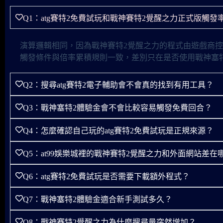
Q1：atg賽特2免費試玩和戰神賽特2覺醒之力正式版觸發
演算邏輯相同，因為戰神賽特2覺醒之力的程式由遊戲商控制
觸發條件與倍率累積規則一致，差別只在是否使用戰神塞
Q2：搜尋atg賽特2電子輔助會不會真的找到有用工具？
Q3：戰神塞特2體驗金會不會比較容易觸發免費回合？
Q4：怎麼確認自己玩的atg賽特2免費試玩是正規來源？
Q5：at99娛樂城裡的戰神賽特2覺醒之力和外面網站差在
Q6：atg賽特2免費試玩是否需要下載額外程式？
Q7：戰神塞特2體驗金適合新手測試多久？
Q8：戰神賽特2覺醒之力為什麼搜尋量突然增加？