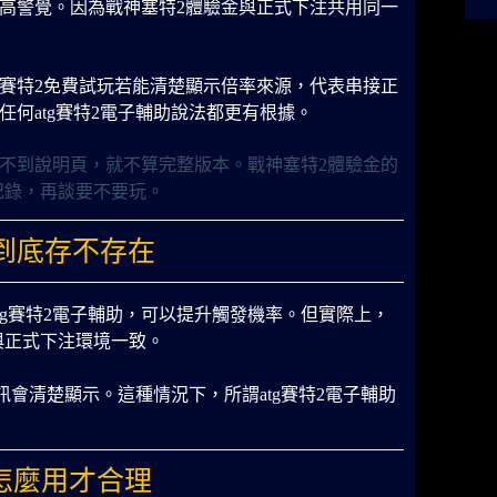
提高警覺。因為戰神塞特2體驗金與正式下注共用同一
g賽特2免費試玩若能清楚顯示倍率來源，代表串接正
任何atg賽特2電子輔助說法都更有根據。
找不到說明頁，就不算完整版本。戰神塞特2體驗金的
紀錄，再談要不要玩。
助到底存不存在
g賽特2電子輔助，可以提升觸發機率。但實際上，
與正式下注環境一致。
資訊會清楚顯示。這種情況下，所謂atg賽特2電子輔助
怎麼用才合理