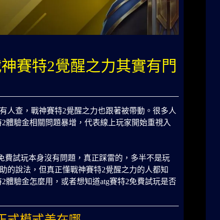
戰神賽特2覺醒之力其實有門
有人查，戰神賽特2覺醒之力也跟著被帶動。很多人
2體驗金相關問題暴增，代表線上玩家開始重視入
特2免費試玩本身沒有問題，真正踩雷的，多半不是玩
輔助的說法，但真正懂戰神賽特2覺醒之力的人都知
體驗金怎麼用，或者想知道atg賽特2免費試玩是否
和正式模式差在哪