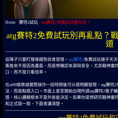
Home
-
賽特2試玩
-
atg賽特2免費試玩教你玩？
atg賽特2免費試玩別再亂點？
道
這陣子只要盯搜尋趨勢就會發現，
atg賽特2
免費試玩幾乎天天
衝進來不是因為畫面，而是想確認來源與安全。尤其戰神塞特
口，而不是只看倍率。
在at99娛樂城實際操作一段時間後可以很明顯發現，atg賽
法，而是點錯入口。市面上甚至開始出現所謂atg賽特2電子
道，核心邏輯根本不是外掛能決定。如果你是想研究戰神塞特2
和正式版一致，下面會講清楚。
atg賽特2免費試玩