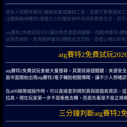
很多人把戰神塞特2體驗金當成賺錢工具，其實它更像測試工具
注觀察戰神賽特2覺醒之力的觸發條件與倍率累積方式，而不
atg賽特2免費試玩可以讓你熟悉畫面與邏輯，而戰神塞特2體
玩熟悉規則，再用戰神塞特2體驗金測流程，這樣心裡比較有
atg賽特2免費試玩20
atg賽特2免費試玩會被大量搜尋，其實就兩個關鍵：來源安
面市面開始出現atg賽特2電子輔助相關傳聞，讓不少人想確
在at99娛樂城操作時，可以直接查到規則頁與遊戲商資訊，
拉高。現在玩家第一步不是衝進去轉，而是先看是不是正規
三分鐘判斷atg賽特