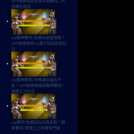
at99娛樂城老玩家早用賽特二代
攻略在挑段
atg戰神賽特2免費玩被當娛樂？
at99娛樂城用atg電子試玩改寫玩
法
atg戰神賽特2攻略讓你臨危不
亂？at99娛樂城細談戰神賽特2
覺醒之力玩法
atg賽特2免費試玩別再亂點？戰
神賽特2覺醒之力其實有門道