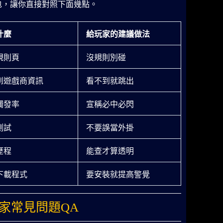
包，讓你直接對照下面幾點。
什麼
給玩家的建議做法
規則頁
沒規則別碰
到遊戲商資訊
看不到就跳出
觸發率
宣稱必中必閃
測試
不要誤當外掛
歷程
能查才算透明
下載程式
要安裝就提高警覺
玩家常見問題QA