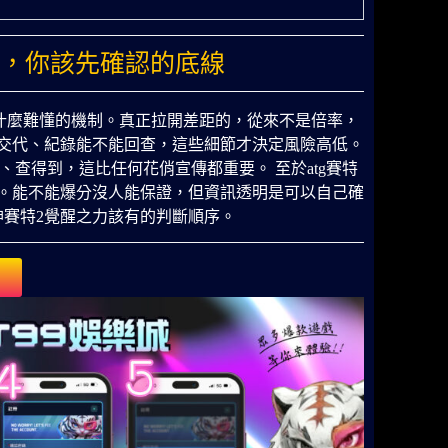
前，你該先確認的底線
是什麼難懂的機制。真正拉開差距的，從來不是倍率，
交代、紀錄能不能回查，這些細節才決定風險高低。
、查得到，這比任何花俏宣傳都重要。 至於atg賽特
。能不能爆分沒人能保證，但資訊透明是可以自己確
賽特2覺醒之力該有的判斷順序。