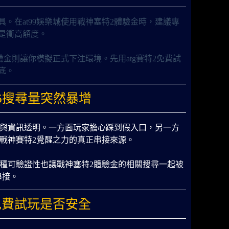
。在at99娛樂城使用戰神塞特2體驗金時，建議專
是衝高額度。
驗金則讓你模擬正式下注環境。先用atg賽特2免費試
底。
26搜尋量突然暴增
全與資訊透明。一方面玩家擔心踩到假入口，另一方
認戰神賽特2覺醒之力的真正串接來源。
這種可驗證性也讓戰神塞特2體驗金的相關搜尋一起被
串接。
2免費試玩是否安全