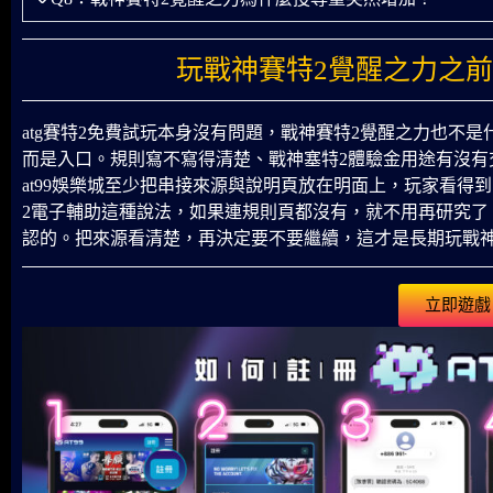
玩戰神賽特2覺醒之力之
atg賽特2免費試玩本身沒有問題，戰神賽特2覺醒之力也不
而是入口。規則寫不寫得清楚、戰神塞特2體驗金用途有沒有
at99娛樂城至少把串接來源與說明頁放在明面上，玩家看得到
2電子輔助這種說法，如果連規則頁都沒有，就不用再研究了
認的。把來源看清楚，再決定要不要繼續，這才是長期玩戰神
立即遊戲