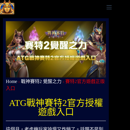
Home
-
戰神賽特2 覺醒之力
-
賽特2官方遊戲正版
入口
ATG戰神賽特2官方授權
遊戲入口
這個月，老虎機玩家論壇又炸鍋了。話題不是別