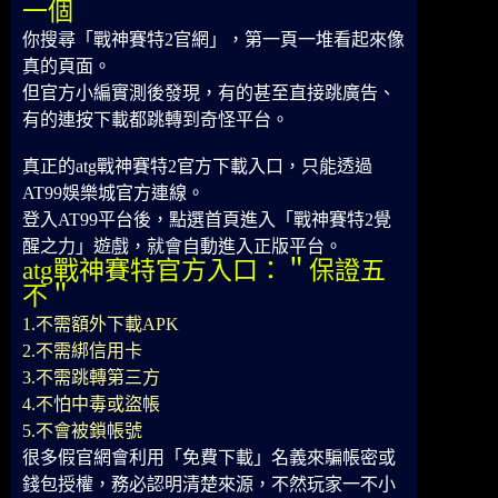
一個
你搜尋「戰神賽特2官網」，第一頁一堆看起來像
真的頁面。
但官方小編實測後發現，有的甚至直接跳廣告、
有的連按下載都跳轉到奇怪平台。
真正的
atg
戰神賽特2官方下載入口，只能透過
AT99娛樂城官方連線。
登入AT99平台後，點選首頁進入「戰神賽特2覺
醒之力」遊戲，就會自動進入正版平台。
atg戰神賽特官方入口：＂保證五
不＂
1.不需額外下載APK
2.不需綁信用卡
3.不需跳轉第三方
4.不怕中毒或盜帳
5.不會被鎖帳號
很多假官網會利用「免費下載」名義來騙帳密或
錢包授權，務必認明清楚來源，不然玩家一不小