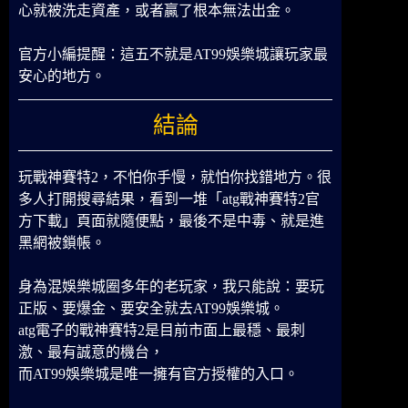
心就被洗走資產，或者贏了根本無法出金。
官方小編提醒：
這五不就是AT99娛樂城讓玩家最
安心的地方。
結論
玩戰神賽特2，不怕你手慢，就怕你找錯地方。
很
多人打開搜尋結果，看到一堆「
atg
戰神賽特2官
方下載」頁面就隨便點，最後不是中毒、就是進
黑網被鎖帳。
身為混娛樂城圈多年的老玩家，我只能說：要玩
正版、要爆金、要安全就去AT99娛樂城。
atg電子的戰神賽特2是目前市面上最穩、最刺
激、最有誠意的機台，
而AT99娛樂城是唯一擁有官方授權的入口。